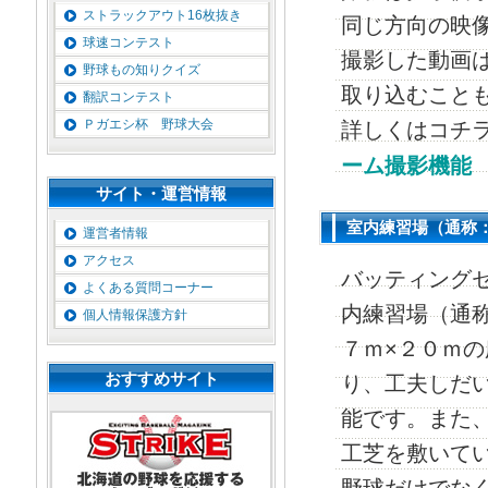
ストラックアウト16枚抜き
同じ方向の映
球速コンテスト
撮影した動画
野球もの知りクイズ
取り込むこと
翻訳コンテスト
Ｐガエシ杯 野球大会
詳しくはコチ
ーム撮影機能
サイト・運営情報
室内練習場（通称
運営者情報
アクセス
バッティング
よくある質問コーナー
内練習場（通
個人情報保護方針
７ｍ×２０ｍ
おすすめサイト
り、工夫しだ
能です。また
工芝を敷いて