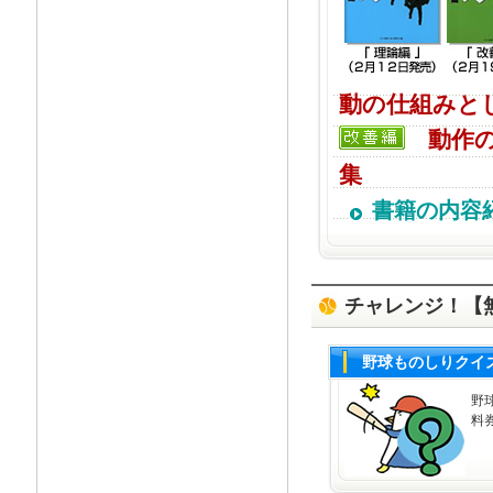
動の仕組みと
動作の
集
書籍の内容
チャレンジ！【
野球ものしりクイ
野
料