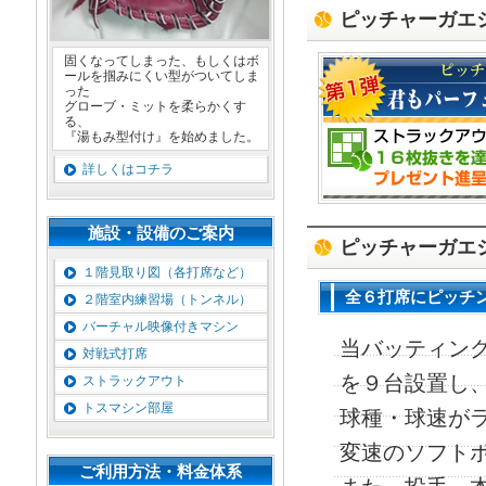
ピッチャーガエ
固くなってしまった、もしくはボ
ールを掴みにくい型がついてしま
った
グローブ・ミットを柔らかくす
る、
『湯もみ型付け』を始めました。
詳しくはコチラ
施設・設備のご案内
ピッチャーガエ
１階見取り図（各打席など）
全６打席にピッチ
２階室内練習場（トンネル）
バーチャル映像付きマシン
当バッティン
対戦式打席
を９台設置し、低
ストラックアウト
トスマシン部屋
球種・球速が
変速のソフト
ご利用方法・料金体系