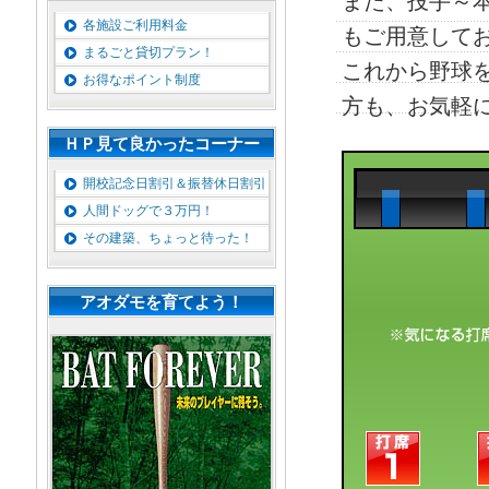
また、投手～本
各施設ご利用料金
もご用意して
まるごと貸切プラン！
これから野球
お得なポイント制度
方も、お気軽
ＨＰ見て良かったコーナー
開校記念日割引＆振替休日割引
人間ドッグで３万円！
その建築、ちょっと待った！
アオダモを育てよう！