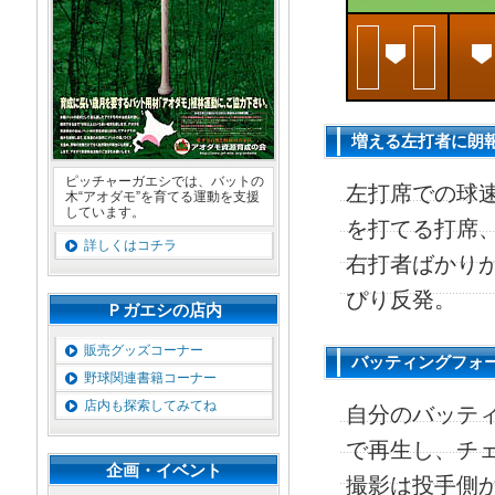
増える左打者に
ピッチャーガエシでは、バットの
左打席での球速
木“アオダモ”を育てる運動を支援
しています。
を打てる打席
詳しくはコチラ
右打者ばかり
ぴり反発。
Ｐガエシの店内
販売グッズコーナー
バッティングフォ
野球関連書籍コーナー
店内も探索してみてね
自分のバッテ
で再生し、チ
企画・イベント
撮影は投手側