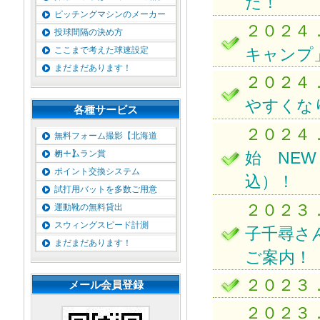
た！
ピッチングマシンのメーカー
２０２４
投球間隔の決め方
ここまで考えた球速設定
キャンプ
まだまだあります！
２０２４
やすくな
各種サービス
２０２４
無料フォーム撮影【北海道
初！】
ホームラン賞
始 NEW 
ポイント交換システム
込）！
試打用バットを多数ご用意
２０２３
運動靴の無料貸出
スウィングスピード計測
子千尋さ
まだまだあります！
ご案内！
２０２３
メール会員登録
２０２３