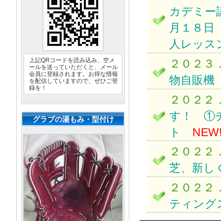
カデミー
月１８日
人レッス
上記QRコードを読み込み、空メ
２０２３
ールを送っていただくと、メール
会員に登録されます。お得な情報
物自販機
を配信していますので、ぜひご登
録を！
２０２２
す！ ①
グラブの湯もみ・型付け
ト
NEW
２０２２
芝、新し
２０２２
ティングス