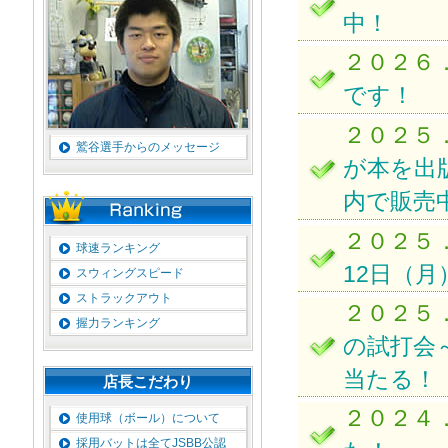
中！
２０２６
です！
２０２５
鷲谷選手からのメッセージ
が本を出
内で販売中
２０２５
球速ランキング
12日（
スウィングスピード
ストラックアウト
２０２５
握力ランキング
の試打会
当たる！
店長こだわり
２０２４
使用球（ボール）について
採用バットは全てJSBB公認